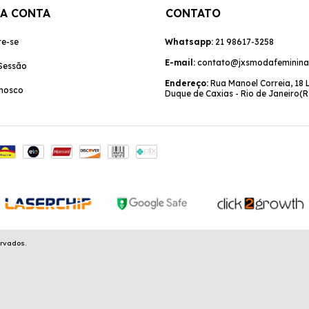
A CONTA
CONTATO
re-se
Whatsapp:
21 98617-3258
E-mail:
contato@jxsmodafeminina
 Sessão
Endereço:
Rua Manoel Correia, 18 
onosco
Duque de Caxias - Rio de Janeiro(R
ervados.