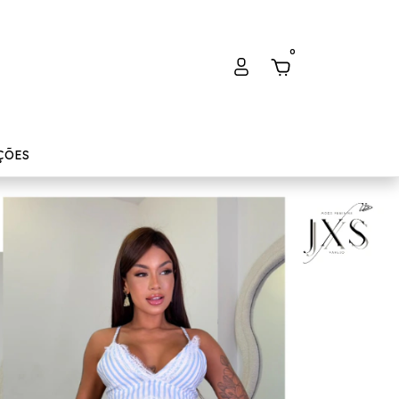
0
ÇÕES